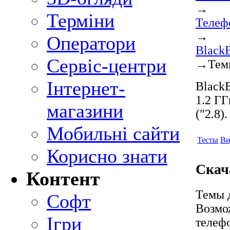
→
Терміни
Телеф
→
Оператори
BlackB
Сервіс-центри
→
Тем
Інтернет-
BlackB
1.2 ГГ
магазини
("2.8)
Мобильні сайти
Тесты
Ви
Корисно знати
Скач
Контент
Темы д
Софт
Возмо
Ігри
телеф