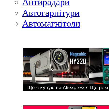
Антирадари
Автогарнітури
Автомагнітоли