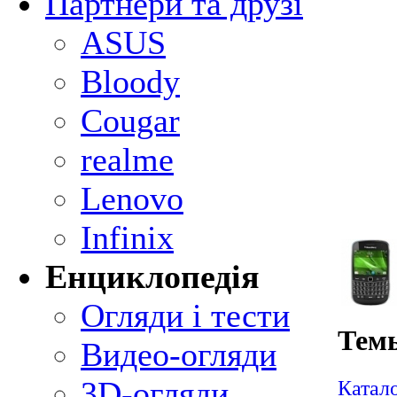
Партнери та друзі
ASUS
Bloody
Cougar
realme
Lenovo
Infinix
Енциклопедія
Огляди і тести
Темы
Видео-огляди
3D-огляди
Катал